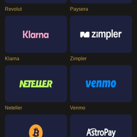
Revolut
Paysera
Klarna
Zimpler
Neteller
Venmo