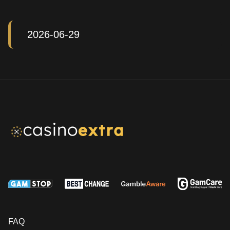
2026-06-29
FAQ