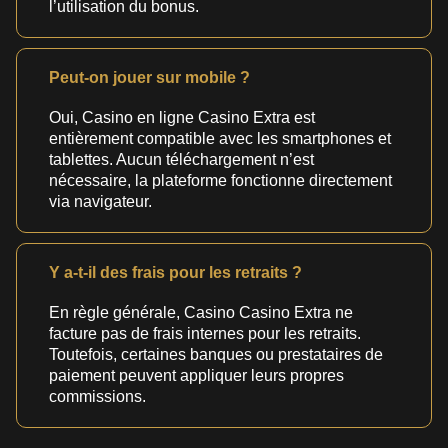
l’utilisation du bonus.
Peut-on jouer sur mobile ?
Oui, Casino en ligne Casino Extra est
entièrement compatible avec les smartphones et
tablettes. Aucun téléchargement n’est
nécessaire, la plateforme fonctionne directement
via navigateur.
Y a-t-il des frais pour les retraits ?
En règle générale, Casino Casino Extra ne
facture pas de frais internes pour les retraits.
Toutefois, certaines banques ou prestataires de
paiement peuvent appliquer leurs propres
commissions.